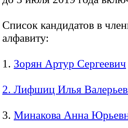
Список кандидатов в член
алфавиту:
1.
Зорян
Артур Сергеевич
2. Лифшиц Илья Валерье
3.
Минакова
Анна Юрьев