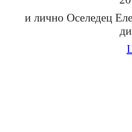
и лично Оселедец Ел
ди