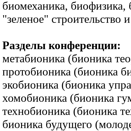
биомеханика, биофизика,
"зеленое" строительство и
Разделы конференции:
метабионика (бионика тео
протобионика (бионика б
экобионика (бионика упра
хомобионика (бионика гу
технобионика (бионика те
бионика будущего (молоде