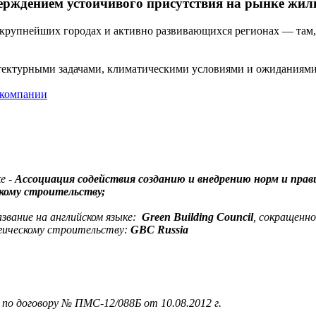
ерждением устойчивого присутствия на рынке жили
крупнейших городах и активно развивающихся регионах — там,
тектурными задачами, климатическими условиями и ожиданиями
 компании
е -
Ассоциация содействия созданию и внедрению норм и прави
скому строительству;
азвание на английском языке:
Green Building Council
, сокращенно
огическому строительству:
GBC Russia
о договору № ПМС-12/088Б от 10.08.2012 г.