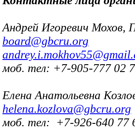
Контактные лица орган
Андрей Игоревич Мохов, 
board@gbcru.org
andrey.i.mokhov55@gmail
моб. тел: +7-905-777 02 
Елена Анатольевна Козло
helena.kozlova@gbcru.org
моб. тел: +7-926-640 77 